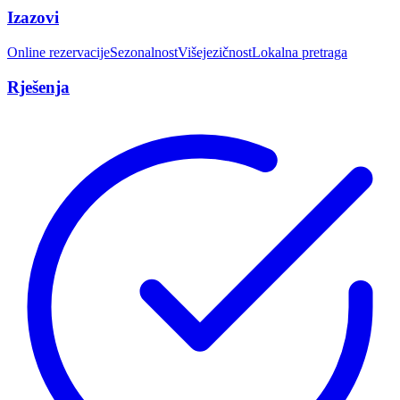
Izazovi
Online rezervacije
Sezonalnost
Višejezičnost
Lokalna pretraga
Rješenja