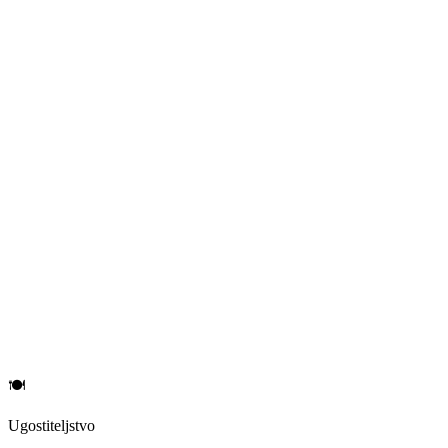
🍽️
Ugostiteljstvo