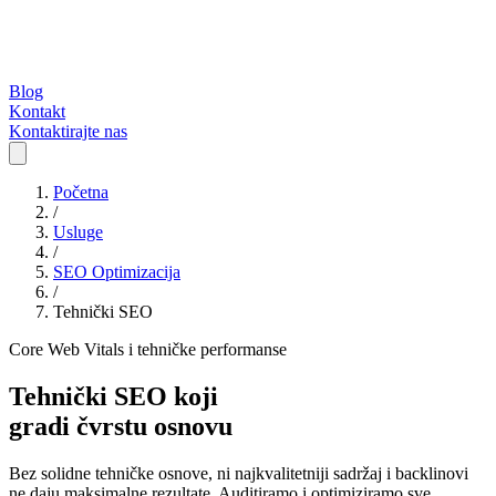
Blog
Kontakt
Kontaktirajte nas
Početna
/
Usluge
/
SEO Optimizacija
/
Tehnički SEO
Core Web Vitals i tehničke performanse
Tehnički SEO koji
gradi čvrstu osnovu
Bez solidne tehničke osnove, ni najkvalitetniji sadržaj i backlinovi
ne daju maksimalne rezultate. Auditiramo i optimiziramo sve