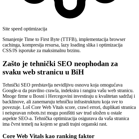
Site speed optimizacija
Smanjenje Time to First Byte (TTFB), implementacija browser
cachinga, kompresija resursa, lazy loading slika i optimizacija
CSS/JS isporuke za maksimalnu brzinu.
Zašto je tehnički SEO neophodan za
svaku web stranicu u BiH
Tehnički SEO predstavlja nevidljivu osnovu koja omogućava
Google-u da pravilno crawla, indeksira i rangira vašu web stranicu.
Mnoge firme u Bosni i Hercegovini investiraju u kvalitetan sadržaj i
backlinove, ali zanemaruju tehničku infrastrukturu koja sve to
povezuje. Loš Core Web Vitals score, crawl errori, duplikati stranica
i neispravan robots.txt mogu poništiti sav trud uložen u ostale
aspekte SEO-a. Tehnička optimizacija osigurava da vaša stranica
ima čvrst temelj na kojem se gradi trajni organski rast.
Core Web Vitals kao ranking faktor