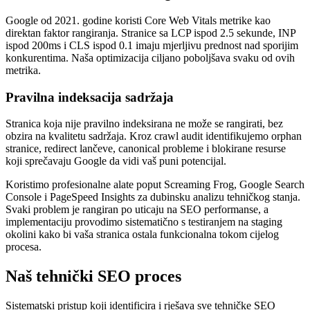
Google od 2021. godine koristi Core Web Vitals metrike kao
direktan faktor rangiranja. Stranice sa LCP ispod 2.5 sekunde, INP
ispod 200ms i CLS ispod 0.1 imaju mjerljivu prednost nad sporijim
konkurentima. Naša optimizacija ciljano poboljšava svaku od ovih
metrika.
Pravilna indeksacija sadržaja
Stranica koja nije pravilno indeksirana ne može se rangirati, bez
obzira na kvalitetu sadržaja. Kroz crawl audit identifikujemo orphan
stranice, redirect lančeve, canonical probleme i blokirane resurse
koji sprečavaju Google da vidi vaš puni potencijal.
Koristimo profesionalne alate poput Screaming Frog, Google Search
Console i PageSpeed Insights za dubinsku analizu tehničkog stanja.
Svaki problem je rangiran po uticaju na SEO performanse, a
implementaciju provodimo sistematično s testiranjem na staging
okolini kako bi vaša stranica ostala funkcionalna tokom cijelog
procesa.
Naš tehnički SEO proces
Sistematski pristup koji identificira i rješava sve tehničke SEO